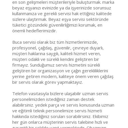
en son gelişmeleri müşterileriyle buluşturmak. marka
beyaz eşyanızı evinizde ya da işyerinizde sorunsuz
kullanmanıza ve gerekli servisi hak ettiğiniz kalitede
sizlere ulaştırmak. Beyaz eşya servisi sektöründe
tüketici gözündeki güvenilirliğimizi korumak, en
önemli hedeflerimizdir.
Buca servisi olarak biz tüm hizmetlerimizde,
profesyonel, çağdaş, güvenilir, çevreye duyarlı,
müşteri haklarına saygılı, kaliteli hizmet veren,
müşteri odaklı ve sürekli kendini geliştiren bir
firmayız. Sunduğumuz servis hizmetini sürekli
geliştiren bir organizasyon ve çağın gerekliliklerini
yerine getiren modern, kaliteye önem veren çağdaş
bir servis olarak görev yapmaktayız.
Telefon vasıtasıyla bizlere ulaşabilir uzman servis
personelimizden istediğiniz zaman destek
alabilirsiniz. yedek parça ve servis konusunda uzman
ve eğitimli teknik personelimize servis hizmeti
hakkında istediğiniz soruları sorabilirsiniz. Ekibimiz
her gün onlarca müşterinin servis talebine hızlı ve
garantili bir şekilde yanıt vermektedir. Cihazınızın