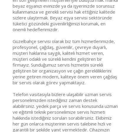
en son gelişmeleri müşterileriyle buluşturmak. marka
beyaz eşyanızı evinizde ya da işyerinizde sorunsuz
kullanmanıza ve gerekli servisi hak ettiğiniz kalitede
sizlere ulaştırmak. Beyaz eşya servisi sektöründe
tüketici gözündeki güvenilirliğimizi korumak, en
önemli hedeflerimizdir.
Güzelbahçe servisi olarak biz tüm hizmetlerimizde,
profesyonel, çağdaş, güvenilir, çevreye duyarlı,
müşteri haklarına saygılı, kaliteli hizmet veren,
müşteri odaklı ve sürekli kendini geliştiren bir
firmayız. Sunduğumuz servis hizmetini sürekli
geliştiren bir organizasyon ve çağın gerekliliklerini
yerine getiren modern, kaliteye önem veren çağdaş
bir servis olarak görev yapmaktayız.
Telefon vasıtasıyla bizlere ulaşabilir uzman servis
personelimizden istediğiniz zaman destek
alabilirsiniz. yedek parça ve servis konusunda uzman
ve eğitimli teknik personelimize servis hizmeti
hakkında istediğiniz soruları sorabilirsiniz. Ekibimiz
her gün onlarca müşterinin servis talebine hızlı ve
garantili bir şekilde yanıt vermektedir. Cihazınızın