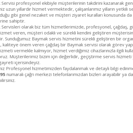
Servisi profesyonel ekibiyle müşterilerinin takdirini kazanarak gen
iz uzun yıllardır hizmet vermektedir, çalışanlarımız yılların yetkili s
duğu gibi genel nezaket ve müşteri ziyaret kuralları konusunda da bil
rine sahiptir.
ervisleri olarak biz tüm hizmetlerimizde, profesyonel, çağdaş, güve
 hizmet veren, müşteri odaklı ve sürekli kendini geliştiren müşteri
ir. Sunduğumuz Baymak servis hizmetini sürekli geliştiren bir organ
 kaliteye önem veren çağdaş bir Baymak servisi olarak görev yap
izmeti vermekle kalmıyor, hizmet verdiğimiz cihazlarınızla ilgili ku
oruz. Müşterilerimiz bizim için değerlidir, geçiştirme servis hizmeti
ayreti içerisindeyiz.
miz Profesyonel hizmetimizden faydalanmak ve detaylı bilgi edinme
 95
numaralı çağrı merkezi telefonlarımızdan bizleri arayabilir ya d
lirsiniz.