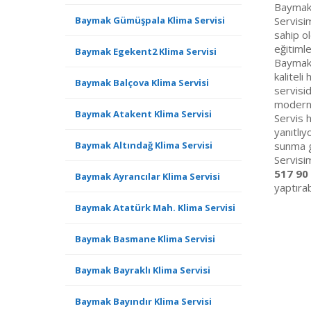
Baymak 
Baymak Gümüşpala Klima Servisi
Servisim
sahip ol
eğitimle
Baymak Egekent2 Klima Servisi
Baymak S
kaliteli
Baymak Balçova Klima Servisi
servisid
modern,
Baymak Atakent Klima Servisi
Servis h
yanıtlıy
Baymak Altındağ Klima Servisi
sunma g
Servisi
517 90
Baymak Ayrancılar Klima Servisi
yaptırabi
Baymak Atatürk Mah. Klima Servisi
Baymak Basmane Klima Servisi
Baymak Bayraklı Klima Servisi
Baymak Bayındır Klima Servisi