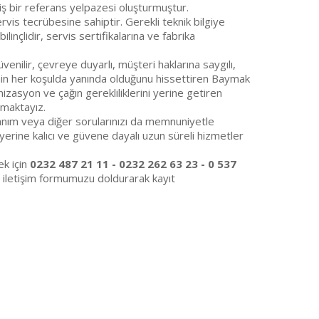
iş bir referans yelpazesi oluşturmuştur.
ervis tecrübesine sahiptir. Gerekli teknik bilgiye
inçlidir, servis sertifikalarına ve fabrika
nilir, çevreye duyarlı, müşteri haklarına saygılı,
sinin her koşulda yanında olduğunu hissettiren Baymak
izasyon ve çağın gerekliliklerini yerine getiren
maktayız.
llanım veya diğer sorularınızı da memnuniyetle
 yerine kalıcı ve güvene dayalı uzun süreli hizmetler
k için
0232 487 21 11 - 0232 262 63 23 - 0 537
a iletişim formumuzu doldurarak kayıt