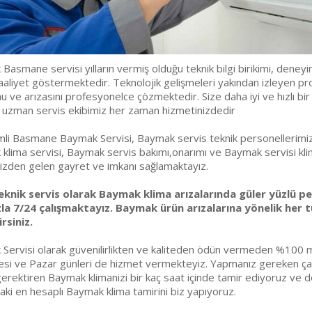
Basmane servisi yılların vermiş olduğu teknik bilgi birikimi, deney
aaliyet göstermektedir. Teknolojik gelişmeleri yakından izleyen pro
 ve arızasını profesyonelce çözmektedir. Size daha iyi ve hızlı bir
 uzman servis ekibimiz her zaman hizmetinizdedir
li Basmane Baymak Servisi, Baymak servis teknik personellerimizi
klima servisi, Baymak servis bakımı,onarımı ve Baymak servisi klim
imizden gelen gayret ve imkanı sağlamaktayız.
eknik servis olarak Baymak klima arızalarında güler yüzlü pe
la 7/24 çalışmaktayız. Baymak ürün arızalarına yönelik her t
rsiniz.
Servisi olarak güvenilirlikten ve kaliteden ödün vermeden %100 mü
si ve Pazar günleri de hizmet vermekteyiz. Yapmanız gereken çağ
erektiren Baymak klimanizi bir kaç saat içinde tamir ediyoruz ve değ
aki en hesaplı Baymak klima tamirini biz yapıyoruz.