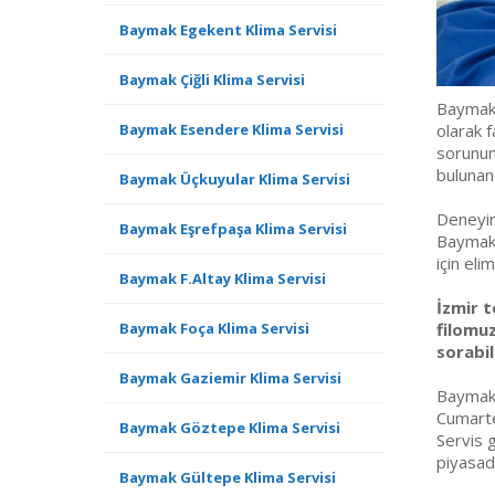
Baymak Egekent Klima Servisi
Baymak Çiğli Klima Servisi
Baymak 
Baymak Esendere Klima Servisi
olarak f
sorununu
bulunan
Baymak Üçkuyular Klima Servisi
Deneyim
Baymak Eşrefpaşa Klima Servisi
Baymak 
için el
Baymak F.Altay Klima Servisi
İzmir t
Baymak Foça Klima Servisi
filomuz
sorabili
Baymak Gaziemir Klima Servisi
Baymak 
Cumarte
Baymak Göztepe Klima Servisi
Servis g
piyasad
Baymak Gültepe Klima Servisi