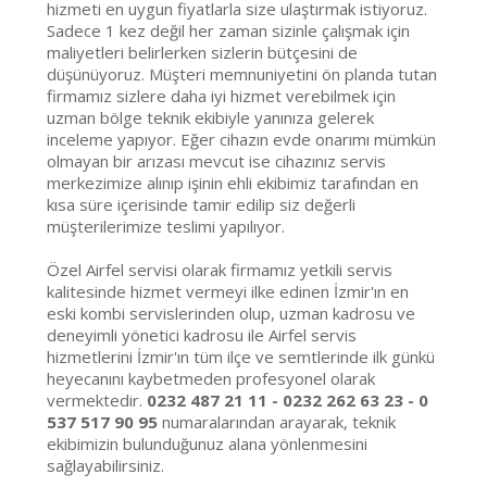
hizmeti en uygun fiyatlarla size ulaştırmak istiyoruz.
Sadece 1 kez değil her zaman sizinle çalışmak için
maliyetleri belirlerken sizlerin bütçesini de
düşünüyoruz. Müşteri memnuniyetini ön planda tutan
firmamız sizlere daha iyi hizmet verebilmek için
uzman bölge teknik ekibiyle yanınıza gelerek
inceleme yapıyor. Eğer cihazın evde onarımı mümkün
olmayan bir arızası mevcut ise cihazınız servis
merkezimize alınıp işinin ehli ekibimiz tarafından en
kısa süre içerisinde tamir edilip siz değerli
müşterilerimize teslimi yapılıyor.
Özel Airfel servisi olarak firmamız yetkili servis
kalitesinde hizmet vermeyi ilke edinen İzmir'ın en
eski kombi servislerinden olup, uzman kadrosu ve
deneyimli yönetici kadrosu ile Airfel servis
hizmetlerini İzmir'ın tüm ilçe ve semtlerinde ilk günkü
heyecanını kaybetmeden profesyonel olarak
vermektedir.
0232 487 21 11 - 0232 262 63 23 - 0
537 517 90 95
numaralarından arayarak, teknik
ekibimizin bulunduğunuz alana yönlenmesini
sağlayabilirsiniz.