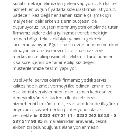
sunabilmek için elimizden geleni yapıyoruz. En kaliteli
hizmeti en uygun fiyatlarla size ulaştırmak istiyoruz.
Sadece 1 kez değil her zaman sizinle çalışmak için
maliyetleri belirlerken sizlerin bütçesini de
düşünüyoruz. Müşteri memnuniyetini ön planda tutan
firmamız sizlere daha iyi hizmet verebilmek için
uzman bölge teknik ekibiyle yanınıza gelerek
inceleme yapıyor. Eğer cihazın evde onarımı mümkün
olmayan bir arızası mevcut ise cihazınız servis
merkezimize alınıp işinin ehli ekibimiz tarafından en
kısa süre içerisinde tamir edilip siz değerli
müşterilerimize teslimi yapılıyor.
Özel Airfel servisi olarak firmamız yetkili servis
kalitesinde hizmet vermeyi ilke edinen İzmir'ın en
eski kombi servislerinden olup, uzman kadrosu ve
deneyimli yönetici kadrosu ile Airfel servis
hizmetlerini İzmir'ın tüm ilçe ve semtlerinde ilk günkü
heyecanını kaybetmeden profesyonel olarak
vermektedir.
0232 487 21 11 - 0232 262 63 23 - 0
537 517 90 95
numaralarından arayarak, teknik
ekibimizin bulunduğunuz alana yönlenmesini