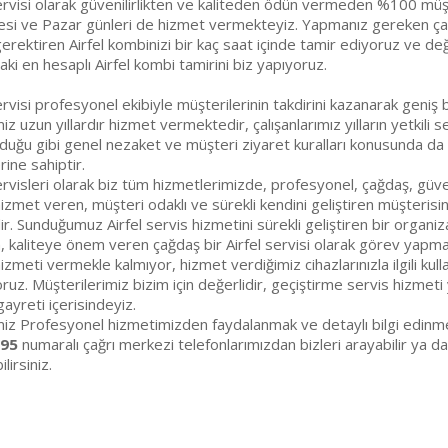
Servisi olarak güvenilirlikten ve kaliteden ödün vermeden %100 müşt
si ve Pazar günleri de hizmet vermekteyiz. Yapmanız gereken çağ
erektiren Airfel kombinizi bir kaç saat içinde tamir ediyoruz ve deği
ki en hesaplı Airfel kombi tamirini biz yapıyoruz.
ervisi profesyonel ekibiyle müşterilerinin takdirini kazanarak geniş
iz uzun yıllardır hizmet vermektedir, çalışanlarımız yılların yetkili s
duğu gibi genel nezaket ve müşteri ziyaret kuralları konusunda da bil
rine sahiptir.
ervisleri olarak biz tüm hizmetlerimizde, profesyonel, çağdaş, güveni
 hizmet veren, müşteri odaklı ve sürekli kendini geliştiren müşterisi
ir. Sunduğumuz Airfel servis hizmetini sürekli geliştiren bir organiz
 kaliteye önem veren çağdaş bir Airfel servisi olarak görev yapma
izmeti vermekle kalmıyor, hizmet verdiğimiz cihazlarınızla ilgili ku
oruz. Müşterilerimiz bizim için değerlidir, geçiştirme servis hizmeti
ayreti içerisindeyiz.
miz Profesyonel hizmetimizden faydalanmak ve detaylı bilgi edinme
 95
numaralı çağrı merkezi telefonlarımızdan bizleri arayabilir ya d
lirsiniz.