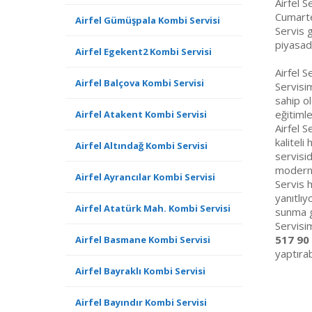
Airfel 
Cumarte
Airfel Gümüşpala Kombi Servisi
Servis g
piyasada
Airfel Egekent2 Kombi Servisi
Airfel S
Airfel Balçova Kombi Servisi
Servisim
sahip ol
eğitimle
Airfel Atakent Kombi Servisi
Airfel S
kaliteli
Airfel Altındağ Kombi Servisi
servisid
modern,
Airfel Ayrancılar Kombi Servisi
Servis h
yanıtlıy
Airfel Atatürk Mah. Kombi Servisi
sunma g
Servisi
517 90
Airfel Basmane Kombi Servisi
yaptırabi
Airfel Bayraklı Kombi Servisi
Airfel Bayındır Kombi Servisi