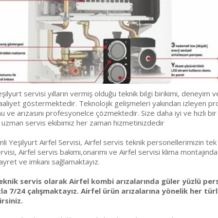
eşilyurt servisi yılların vermiş olduğu teknik bilgi birikimi, deney
aaliyet göstermektedir. Teknolojik gelişmeleri yakından izleyen pro
 ve arızasını profesyonelce çözmektedir. Size daha iyi ve hızlı bir
 uzman servis ekibimiz her zaman hizmetinizdedir
i Yeşilyurt Airfel Servisi, Airfel servis teknik personellerimizin t
rvisi, Airfel servis bakımı,onarımı ve Airfel servisi klima montajında
ayret ve imkanı sağlamaktayız.
eknik servis olarak Airfel kombi arızalarında güler yüzlü per
la 7/24 çalışmaktayız. Airfel ürün arızalarına yönelik her tü
rsiniz.