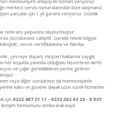
eri memnuniyeti anlayışı ile hizmet veriyoruz.
rı merkezi servis numaralarından bize ulaşmanız.
şen parçalar için 1 yıl garanti veriyoruz. Üstelik
 bir referans yelpazesi oluşturmuştur.
ervis tecrübesine sahiptir. Gerekli teknik bilgiye
inçlidir, servis sertifikalarına ve fabrika
lir, çevreye duyarlı, müşteri haklarına saygılı,
nin her koşulda yanında olduğunu hissettiren Airfel
asyon ve çağın gerekliliklerini yerine getiren
ktayız.
llanım veya diğer sorularınızı da memnuniyetle
 yerine kalıcı ve güvene dayalı uzun süreli hizmetler
k için
0232 487 21 11 - 0232 262 63 23 - 0 537
a iletişim formumuzu doldurarak kayıt