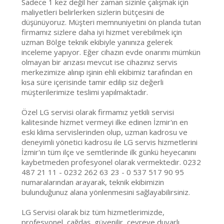
Sadece 1 kez değil her zaman sizinle çalışmak için
maliyetleri belirlerken sizlerin bütçesini de
düşünüyoruz. Müşteri memnuniyetini ön planda tutan
firmamız sizlere daha iyi hizmet verebilmek için
uzman Bölge teknik ekibiyle yanınıza gelerek
inceleme yapıyor. Eğer cihazın evde onarımı mümkün
olmayan bir arızası mevcut ise cihazınız servis
merkezimize alınıp işinin ehli ekibimiz tarafından en
kısa süre içerisinde tamir edilip siz değerli
müşterilerimize teslimi yapılmaktadır.
Özel LG servisi olarak firmamız yetkili servisi
kalitesinde hizmet vermeyi ilke edinen İzmir'ın en
eski klima servislerinden olup, uzman kadrosu ve
deneyimli yönetici kadrosu ile LG servis hizmetlerini
İzmir'ın tüm ilçe ve semtlerinde ilk günkü heyecanını
kaybetmeden profesyonel olarak vermektedir. 0232
487 21 11 - 0232 262 63 23 - 0 537 517 90 95
numaralarından arayarak, teknik ekibimizin
bulunduğunuz alana yönlenmesini sağlayabilirsiniz.
LG Servisi olarak biz tüm hizmetlerimizde,
profesyonel, çağdaş, güvenilir, çevreye duyarlı,